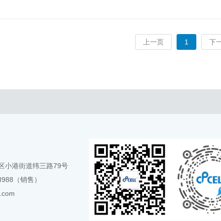
上一页
1
下
区小港街道纬三路79号
28988（销售）
.com