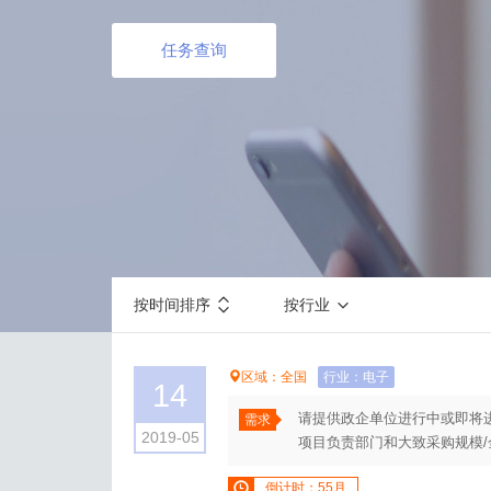
任务查询
按时间排序
按行业
区域：全国
行业：电子
14
请提供政企单位进行中或即将
需求
2019-05
项目负责部门和大致采购规模/
倒计时：55月